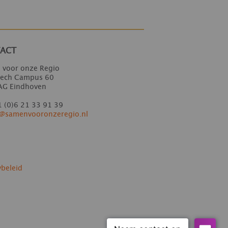
ACT
 voor onze Regio
Tech Campus 60
AG Eindhoven
 (0)6 21 33 91 39
o@samenvooro
nzeregio.nl
ybeleid