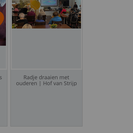
s
Radje draaien met
De
ouderen | Hof van Strijp