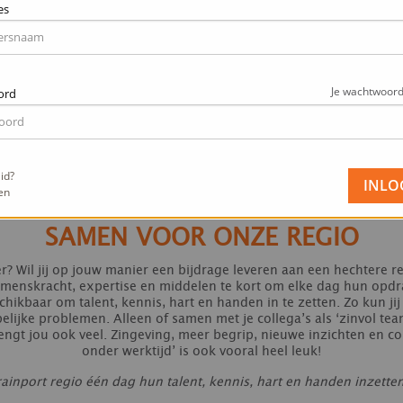
es
Je wachtwoord
ord
VRIJWILLIGERSKALENDER
id?
en
SAMEN VOOR ONZE REGIO
der? Wil jij op jouw manier een bijdrage leveren aan een hechtere
menskracht, expertise en middelen te kort om elke dag hun opd
hikbaar om talent, kennis, hart en handen in te zetten. Zo kun jij 
lijke problemen. Alleen of samen met je collega’s als ‘zinvol team
ngt jou ook veel. Zingeving, meer begrip, nieuwe inzichten en cont
onder werktijd’ is ook vooral heel leuk!
rainport regio één dag hun talent, kennis, hart en handen inzett