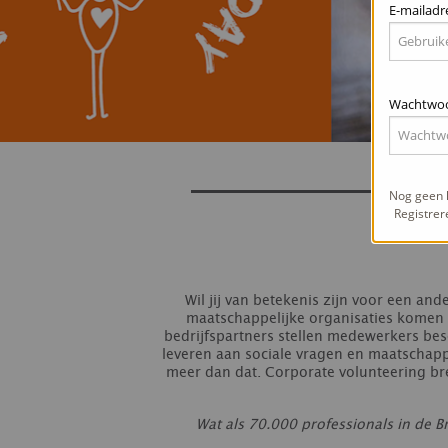
E-mailadr
Wachtwo
Nog geen l
Registrer
Wil jij van betekenis zijn voor een an
maatschappelijke organisaties komen 
bedrijfspartners stellen medewerkers besc
leveren aan sociale vragen en maatschappe
meer dan dat. Corporate volunteering bre
Wat als 70.000 professionals in de B