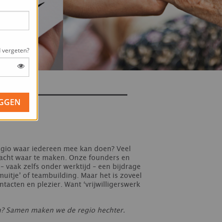
 vergeten?
 regio waar iedereen mee kan doen? Veel
racht waar te maken. Onze founders en
– vaak zelfs onder werktijd – een bijdrage
uitje’ of teambuilding. Maar het is zoveel
acten en plezier. Want ‘vrijwilligerswerk
en? Samen maken we de regio hechter.